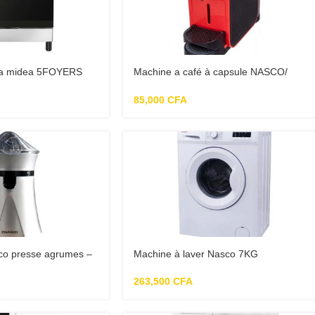
sta midea 5FOYERS
Machine a café à capsule NASCO/
fessionnel complet
cm7001
egre four allum auto
85,000
CFA
co presse agrumes –
Machine à laver Nasco 7KG
263,500
CFA