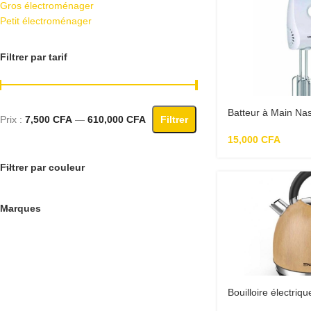
Gros électroménager
Petit électroménager
Filtrer par tarif
Batteur à Main N
Prix :
7,500 CFA
—
610,000 CFA
Filtrer
15,000
CFA
Filtrer par couleur
Marques
Bouilloire électr
– B_KE5501E-GS