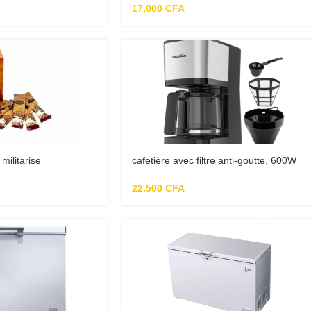
17,000
CFA
militarise
cafetière avec filtre anti-goutte, 600W
,75 l, 6 tasses
22,500
CFA