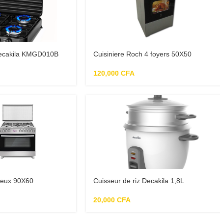
Decakila KMGD010B
Cuisiniere Roch 4 foyers 50X50
120,000
CFA
 feux 90X60
Cuisseur de riz Decakila 1,8L
20,000
CFA