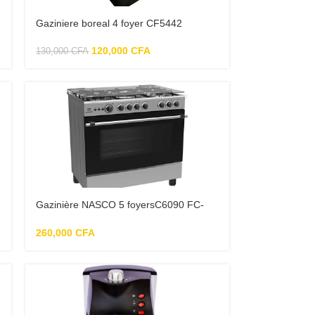
Gaziniere boreal 4 foyer CF5442
120,000
CFA
130,000
CFA
Gazinière NASCO 5 foyersC6090 FC-
511 90 X 70cm – Argent
260,000
CFA