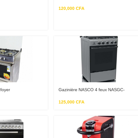
120,000
CFA
 foyer
Gazinière NASCO 4 feux NASGC-
SNIPER50S 50 X 50 cm – Argent
125,000
CFA