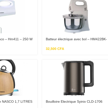
asco – Hm411 – 250 W
Batteur électrique avec bol – HM422BK-
GS
32,500
CFA
ique NASCO 1,7 LITRES
Bouilloire Electrique Syinix CLD-1706
chauffe eau