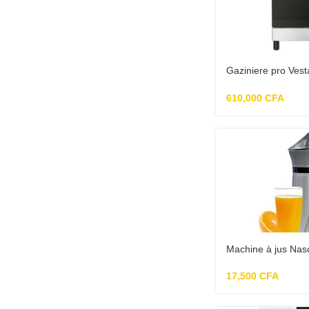
Gaziniere pro Ve
36″ 90×70 P48 pro
minuterie mesure d
610,000
CFA
INOX
Machine à jus Nas
MIXER_XB523
17,500
CFA