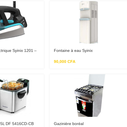
ctrique Syinix 1201 –
Fontaine à eau Syinix
90,000
CFA
,5L DF 5416CD-CB
Gazinière boréal