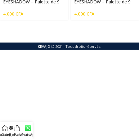
EYESHADOW – Palette de 9
EYESHADOW – Palette de 9
Fards à Paupières
Fards à Paupières Take Me
On
4,000
CFA
4,000
CFA
KEVAJO
2021 . Tous droits réservés.
Accueil
Categories
Panier
WhatsApp