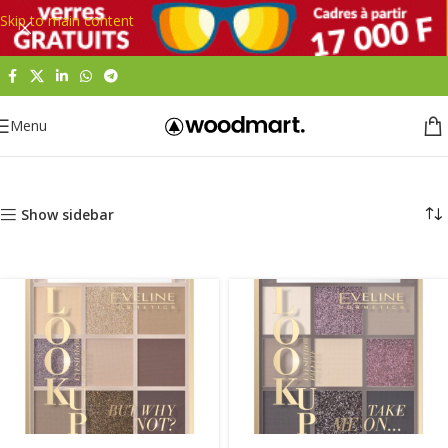
Skip to main content
Menu
Accueil
Beauté et hygiène
Maquillages
Palettes de Maquillage
Show sidebar