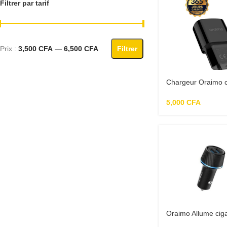
Filtrer par tarif
Prix :
3,500 CFA
—
6,500 CFA
Filtrer
Chargeur Oraimo c
Câble Type-C – 
5,000
CFA
Oraimo Allume ciga
compact chargeur 