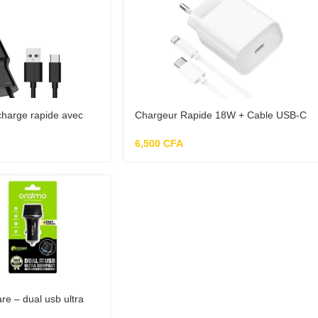
harge rapide avec
Chargeur Rapide 18W + Cable USB-C
CU-60ARC
Lightning pour iPhone 12-12 MINI-12
PRO-12 PRO MAX-11-11 PRO-11PRO
6,500
CFA
MAX-X-XS-XR-SE 2020
re – dual usb ultra
automobile