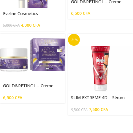
GOLD&RETINOL – Crème
Visage 40+ – Pour Jour Et
Nuit – 50 ml
6,500
CFA
Eveline Cosmétics
GOLD&RETINOL – Crème
Pour Le Contour Des Yeux
4,000
CFA
5,000
CFA
Sérum – 20ml
-21%
GOLD&RETINOL – Crème
visage 50+, Pour jour/nuit –
50 ml
6,500
CFA
SLIM EXTREME 4D – Sérum
Amincissant Thermoactif
Anticellulite – 250ml
7,500
CFA
9,500
CFA