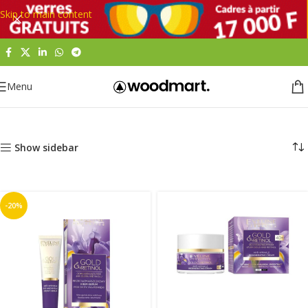
Skip to main content
Menu
Accueil
Beauté et hygiène
Bien-Être & Massage
Show sidebar
-20%