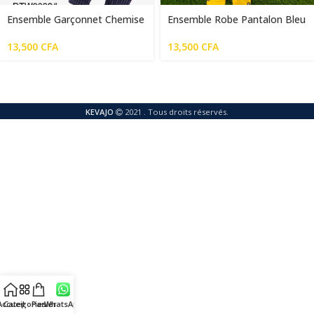
Ensemble Garçonnet Chemise
Ensemble Robe Pantalon Bleu
Culotte Noir Blanc
Jaune Blanc
13,500
CFA
13,500
CFA
KEVAJO
2021 . Tous droits réservés.
Accueil
Categories
Panier
WhatsApp