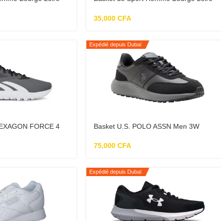
z67 vert
35,000
CFA
Expédié depuis Dubaï
FLEXAGON FORCE 4
Basket U.S. POLO ASSN Men 3W
Remus 3Pr Lace-Ups Sneakers
75,000
CFA
Expédié depuis Dubaï