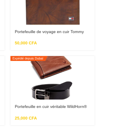
Portefeuille de voyage en cuir Tommy
Hilfiger avec blocage RFID pour homme
50,000
CFA
Expédié depuis Dubaï
Portefeuille en cuir véritable WildHorn®
protégé par RFID et combo cadeau pour
homme
25,000
CFA