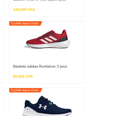
hommes
125,000
CFA
Expédié depuis Dubaï
Baskets adidas Runfalcon 3 pour
homme
80,000
CFA
Expédié depuis Dubaï