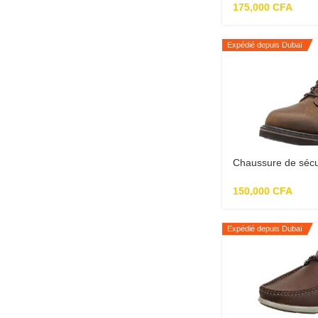
imperméables po
175,000
CFA
Expédié depuis Dubaï
Chaussure de sécu
Pit Boss à bout so
homme
150,000
CFA
Expédié depuis Dubaï