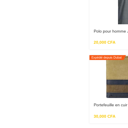
Polo pour homme 
Jprbluwin indigo
20,000
CFA
Expédié depuis Dubaï
Portefeuille en cui
pour homme
30,000
CFA