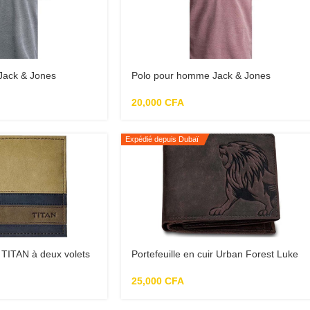
Jack & Jones
Polo pour homme Jack & Jones
Jprbluwin rouge
20,000
CFA
Expédié depuis Dubaï
r TITAN à deux volets
Portefeuille en cuir Urban Forest Luke
25,000
CFA