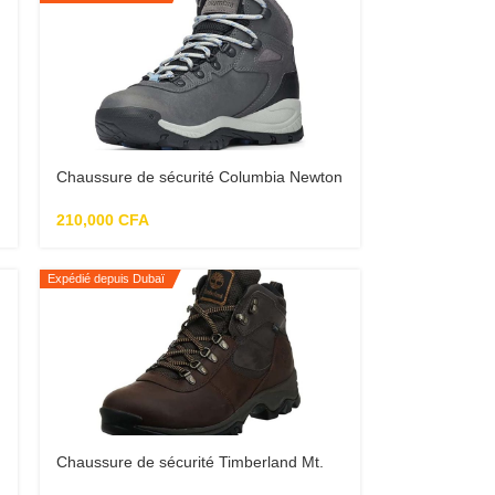
Chaussure de sécurité Columbia Newton
Ridge Plus Chaussure de randonnée
pour femme
210,000
CFA
Expédié depuis Dubaï
Chaussure de sécurité Timberland Mt.
pour homme