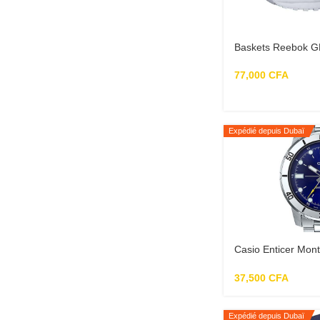
Baskets Reebok G
77,000
CFA
Expédié depuis Dubaï
Casio Enticer Mont
analogique décontr
inoxydable pour 
37,500
CFA
Expédié depuis Dubaï