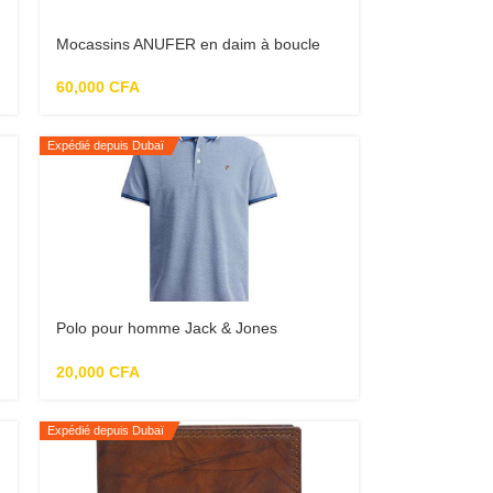
Mocassins ANUFER en daim à boucle
élégants pour homme
60,000
CFA
Expédié depuis Dubaï
Polo pour homme Jack & Jones
Jprbluwin bleue
20,000
CFA
Expédié depuis Dubaï