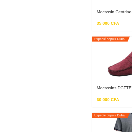
Mocassin Centrin
35,000
CFA
Expédié depuis Dubaï
Mocassins DCZTEL
pour homme roug
60,000
CFA
Expédié depuis Dubaï