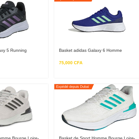
axy 5 Running
Basket adidas Galaxy 6 Homme
bleu/blanc
75,000
CFA
Expédié depuis Dubaï
omme Bourge Loire-
Basket de Sport Homme Bourge Loire-