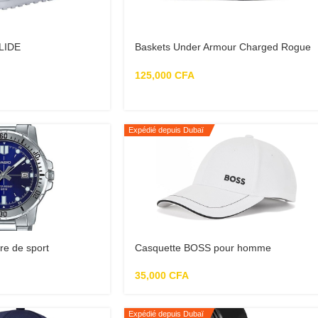
LIDE
Baskets Under Armour Charged Rogue
3 noir/blanc
125,000
CFA
Expédié depuis Dubaï
re de sport
Casquette BOSS pour homme
actée en acier
homme
35,000
CFA
Expédié depuis Dubaï