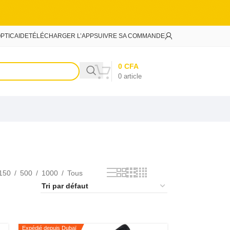
PTIC
AIDE
TÉLÉCHARGER L’APP
SUIVRE SA COMMANDE
0
CFA
0
article
150
500
1000
Tous
Expédié depuis Dubaï