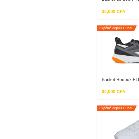
z67
35,000
CFA
Expédié depuis Dubaï
Basket Reebok 
60,000
CFA
Expédié depuis Dubaï