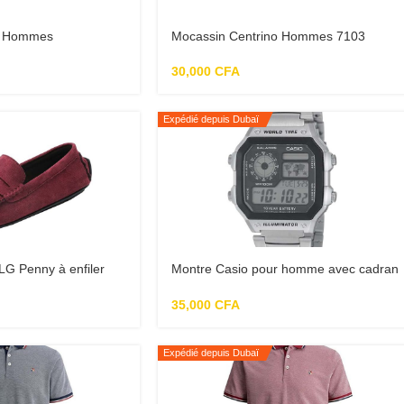
o Hommes
Mocassin Centrino Hommes 7103
Marron
30,000
CFA
Expédié depuis Dubaï
G Penny à enfiler
Montre Casio pour homme avec cadran
e
numérique et bracelet en acier
inoxydable
35,000
CFA
Expédié depuis Dubaï