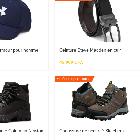
Armour pour homme
Ceinture Steve Madden en cuir
décontractée pour homme
45,000
CFA
Expédié depuis Dubaï
rité Columbia Newton
Chaussure de sécurité Skechers
ussures de randonnée
Relment-Pelmo, de randonnée hautes