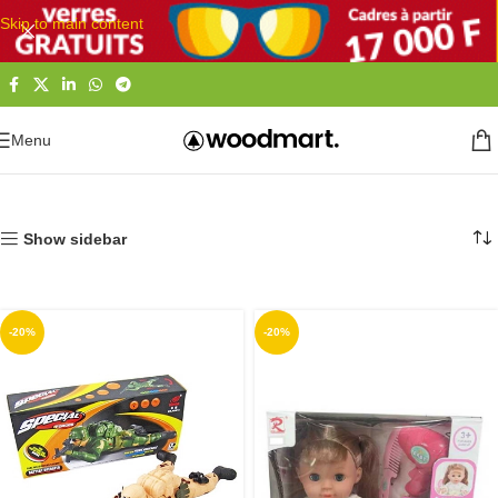
Skip to main content
Menu
Accueil
Jeux et Jouets
Figurines et Accessoires
Show sidebar
-20%
-20%