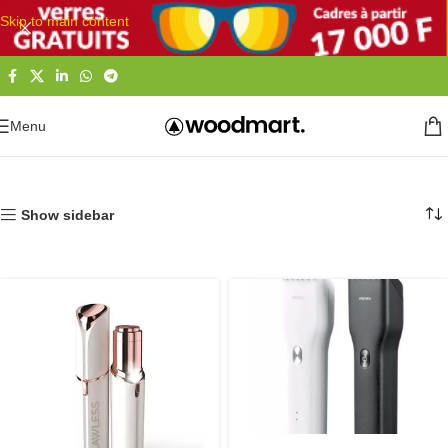
Skip to main content
Menu
Accueil
Beauté et hygiène
Beauté Homme
Accessoires de rasage
Show sidebar