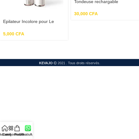
Tondeuse rechargable
multifonction Mi enchen
30,000
CFA
Epilateur Incolore pour Le
visage et coupe sourcils
5,000
CFA
KEVAJO
2021 . Tous droits réservés.
Accueil
Categories
Panier
WhatsApp