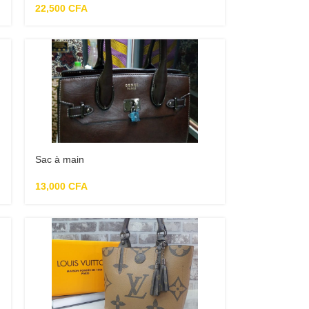
22,500
CFA
Sac à main
13,000
CFA