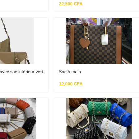
22,500
CFA
avec sac intérieur vert
Sac à main
12,000
CFA