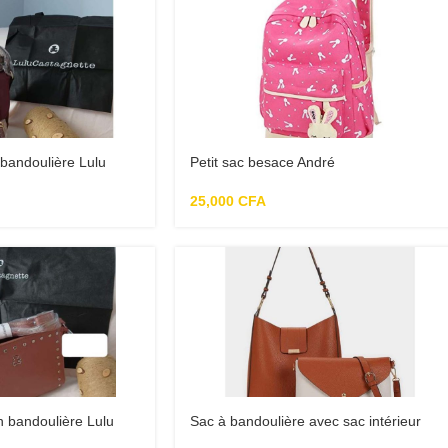
 bandoulière Lulu
Petit sac besace André
25,000
CFA
n bandoulière Lulu
Sac à bandoulière avec sac intérieur
marron Parfois