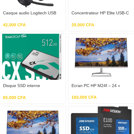
Casque audio Logitech USB
Concentrateur HP Elite USB-C
headset H340, stéréo, casque
avec port USB-C 90 W et
USB
charge avec ports HDMI USB-
42,000
CFA
35,000
CFA
A, (4WX89AA)
Disque SSD interne
Ecran PC HP M24f – 24 »
TeamGroup CX2 512GO 2.5 »
160,000
CFA
65,000
CFA