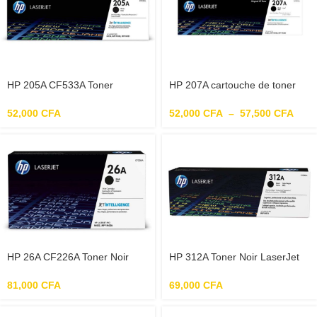
authentique (CF280A) pour HP
LaserJet Pro M401/M425
HP 205A CF533A Toner
HP 207A cartouche de toner
Magenta Authentique pour HP
noir LaserJet authentique
Color LaserJet Pro M180 /
52,000
CFA
52,000
CFA
–
57,500
CFA
M181
HP 26A CF226A Toner Noir
HP 312A Toner Noir LaserJet
Authentique pour HP LaserJet
Authentique (CF380A), pour
Pro M402 / M426
imprimantes HP Color LaserJet
81,000
CFA
69,000
CFA
Pro MFP
M476dn/M476dw/M476nw