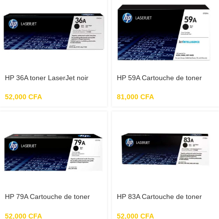
HP 36A toner LaserJet noir
HP 59A Cartouche de toner
authentique (CB436A) pour HP
noir LaserJet authentique
LaserJet M1120/M1522/P1505
(CF259A) pour LaserJet Pro
52,000
CFA
81,000
CFA
M304/M404/MFP M428
HP 79A Cartouche de toner
HP 83A Cartouche de toner
noir LaserJet authentique
noir LaserJet authentique
(CF279A) pour HP LaserJet
(CF283A) pour HP LaserJet
52,000
CFA
52,000
CFA