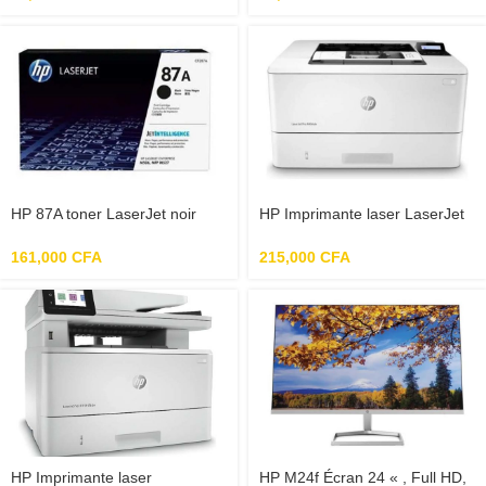
Pro M12/M26
Pro MFP M127 et M125
HP 87A toner LaserJet noir
HP Imprimante laser LaserJet
authentique (CF287A) pour HP
Pro M404 M404dn –
LaserJet Enterprise
Monochrome – Impression 40
161,000
CFA
215,000
CFA
M506/M527HP LaserJet Pro
ppm Mono – 4800 x 600 dpi –
M501
Recto/Verso Automatique –
Bac
HP Imprimante laser
HP M24f Écran 24 « , Full HD,