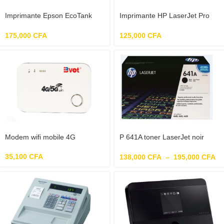
Imprimante Epson EcoTank
Imprimante HP LaserJet Pro
L4150 Jet d’encre A4 5760 x
M15w
1440 DPI 33 ppm WiFi
175,000
CFA
125,000
CFA
Modem wifi mobile 4G
P 641A toner LaserJet noir
authentique (C9720A) pour HP
Color LaserJet
35,100
CFA
138,000
CFA
–
195,000
CFA
4600/4610/4650