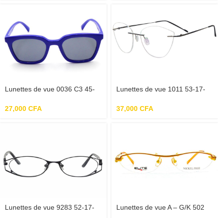
protéines pour la salle de sport
à domicile
Lunettes de vue 0036 C3 45-
Lunettes de vue 1011 53-17-
20-134 – Bleu
135 femme – Argent
27,000
CFA
37,000
CFA
Lunettes de vue 9283 52-17-
Lunettes de vue A – G/K 502
136 femme – Noir
007 52-15-140 – Or