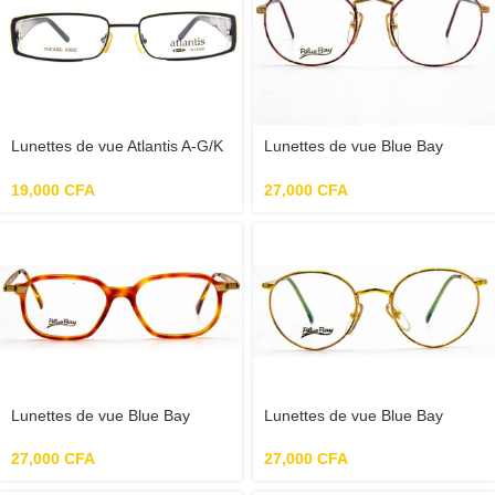
Lunettes de vue Atlantis A-G/K
Lunettes de vue Blue Bay
G738 003 52-18-140 – Noir
ACAPULCO 62R 50-19-140 –
Or/Violet
19,000
CFA
27,000
CFA
Lunettes de vue Blue Bay
Lunettes de vue Blue Bay
BUCHAREST 09C 53-16-140 –
MADRID 30T 51-19-145 – Or
Rouge clair
27,000
CFA
27,000
CFA