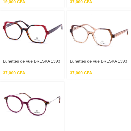
19,000
CFA
37,000
CFA
Lunettes de vue BRESKA 1393
Lunettes de vue BRESKA 1393
C03 52-17-140 –
C04 52-17-140 – Marron
Marron/Multicolore
Transparent
37,000
CFA
37,000
CFA