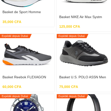
Basket de Sport Homme
Bourge Loire-z67 vert
Basket NIKE Air Max Systm
pour hommes
35,000
CFA
125,000
CFA
Expédié depuis Dubaï
Expédié depuis Dubaï
Basket Reebok FLEXAGON
Basket U.S. POLO ASSN Men
FORCE 4
3W Remus 3Pr Lace-Ups
Sneakers
60,000
CFA
75,000
CFA
Expédié depuis Dubaï
Expédié depuis Dubaï