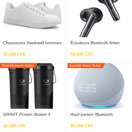
Chaussures Hawkwell hommes
Écouteurs Bluetooth Anker
Soundcore Life P3i hybrides à
suppression active du bruit
45,000
CFA
40,000
CFA
Expédié depuis Dubaï
Expédié depuis Dubaï
GRAVIT Protein Shaker 3
Haut-parleur Bluetooth
couches en plastique
intelligent Echo Dot (5e
antidérapant sans BPA avec
génération) avec horloge et
18,500
CFA
55,000
CFA
plateau à pilules et poudre de
Alexa