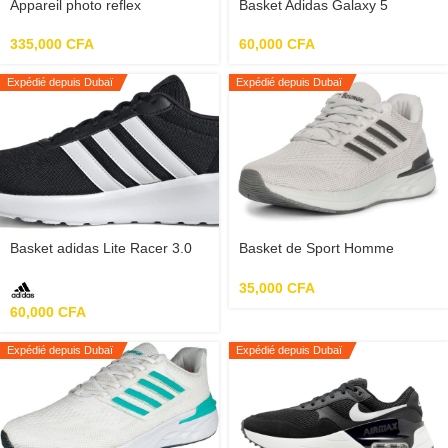
Appareil photo reflex
Basket Adidas Galaxy 5
numérique Canon EOS 2000D
Running
avec EFS avec kit d’objectif 18-
335,000
CFA
60,000
CFA
55 mm III
Expédié depuis Dubaï
Expédié depuis Dubaï
Basket adidas Lite Racer 3.0
Basket de Sport Homme
Bourge Loire-z67
35,000
CFA
60,000
CFA
Expédié depuis Dubaï
Expédié depuis Dubaï