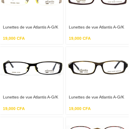
Lunettes de vue Atlantis A-G/K
Lunettes de vue Atlantis A-G/K
A509G 002/A 51-20-1-
G720 101 56-15-135 – Marron
Argent/Noir
19,000
CFA
19,000
CFA
Lunettes de vue Atlantis A-G/K
Lunettes de vue Atlantis A-G/K
G725 003 53-16-140 – Noir
G731 118 51-17-135 – Noir
19,000
CFA
19,000
CFA