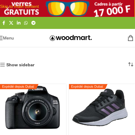
Skip to main content
Menu
Accueil
by kevajo
Show sidebar
Expédié depuis Dubaï
Expédié depuis Dubaï