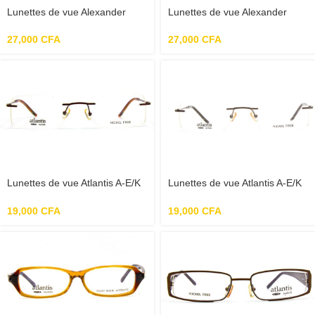
Lunettes de vue Alexander
Lunettes de vue Alexander
McQueen MCQ 0010 GWM
McQueen MCQ 0053 G2U 145
140 – Noir/Multicolore
– Marron/Vert
27,000
CFA
27,000
CFA
Lunettes de vue Atlantis A-E/K
Lunettes de vue Atlantis A-E/K
752 001 55-18-135 – Marron
752 004 55-18-135 – Gris
19,000
CFA
19,000
CFA