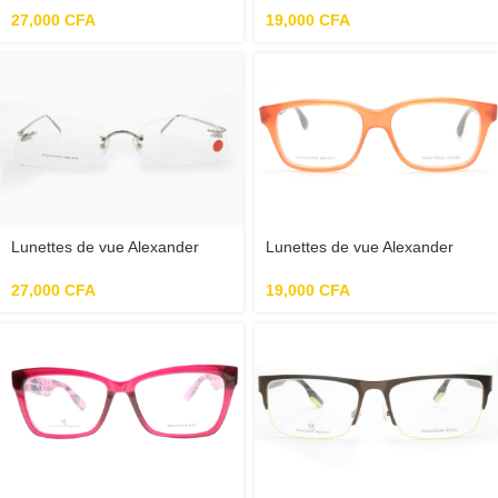
27,000
CFA
19,000
CFA
Lunettes de vue Alexander
Lunettes de vue Alexander
McQueen AMQ 4012 3YG 61-
McQueen AMQ 4200 K7T 52-
16-140 – Argent
15-140 – Marron
27,000
CFA
19,000
CFA