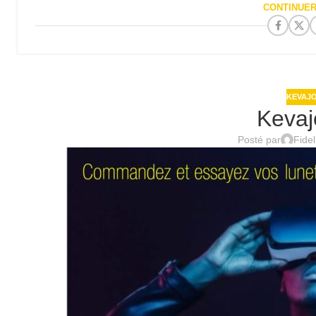
CONTINUER
KEVAJO
Kevaj
Posté par
Fide