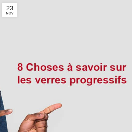
23
NOV