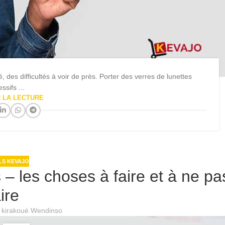
, des difficultés à voir de près. Porter des verres de lunettes
ssifs ...
 LA LECTURE
LS KEVAJO
– les choses à faire et à ne pa
aire
l kirakoué Wendinso