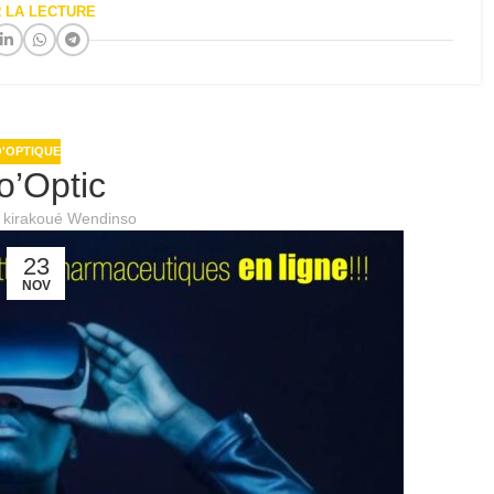
 LA LECTURE
'OPTIQUE
o’Optic
l kirakoué Wendinso
23
NOV