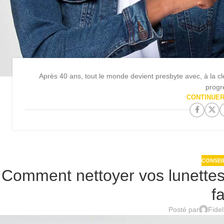
Après 40 ans, tout le monde devient presbyte avec, à la clé
progre
CONTINUER
CONSEI
Comment nettoyer vos lunettes 
f
Posté par
Fide