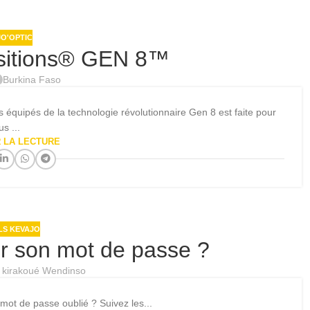
O'OPTIC
nsitions® GEN 8™
Burkina Faso
es équipés de la technologie révolutionnaire Gen 8 est faite pour
us ...
 LA LECTURE
LS KEVAJO
er son mot de passe ?
l kirakoué Wendinso
e mot de passe oublié ? Suivez les...