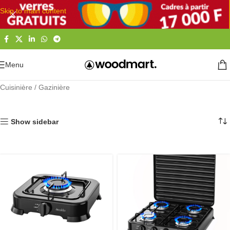
Skip to main content
Menu
Accueil
Maison et cuisine
Electroménager
Gros électroménager
Cuisinière / Gazinière
Show sidebar