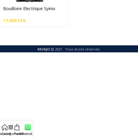
Bouilloire Electrique Syinix
CLD-1706 chauffe eau
17,000
CFA
KEVAJO
2021 . Tous droits réservés.
Accueil
Categories
Panier
WhatsApp