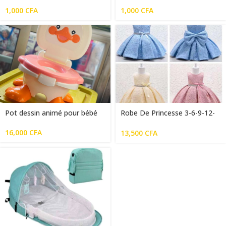
BY DAY
1,000
CFA
1,000
CFA
Pot dessin animé pour bébé
Robe De Princesse 3-6-9-12-
18 Mois
16,000
CFA
13,500
CFA