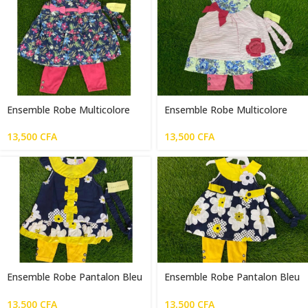
Ensemble Robe Multicolore
Ensemble Robe Multicolore
Pantalon Rose
Pantalon Violet Claire En
Coton
13,500
CFA
13,500
CFA
Ensemble Robe Pantalon Bleu
Ensemble Robe Pantalon Bleu
Blanc Jaune en Coton
Jaune Blanc
13,500
CFA
13,500
CFA