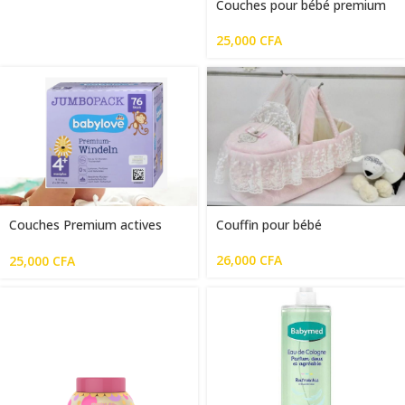
Couches pour bébé premium
5 pack jumbo junior (10-16
kg), 72 pièces
25,000
CFA
Couches Premium actives
Couffin pour bébé
pour bébé Babylove
26,000
CFA
25,000
CFA