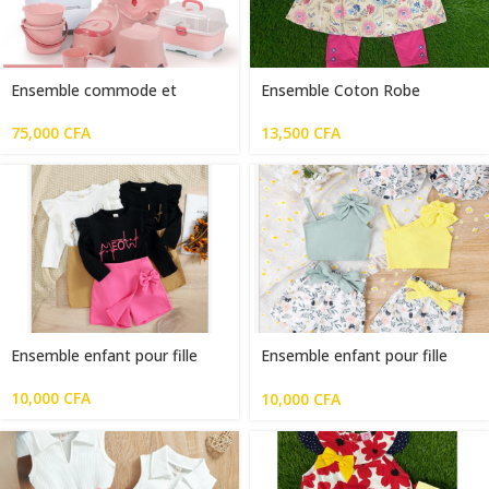
Ensemble commode et
Ensemble Coton Robe
baignoire pour bébé
Multicolore Avec Nœud et
Pantalon Rose
75,000
CFA
13,500
CFA
Ensemble enfant pour fille
Ensemble enfant pour fille
jaune/blanc
10,000
CFA
10,000
CFA