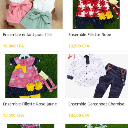
Ensemble enfant pour fille
Ensemble Fillette Robe
vert/rose
Pantalon Rouge Bleu
10,000
CFA
13,500
CFA
Ensemble Fillette Rose Jaune
Ensemble Garçonnet Chemise
Culotte Noir Blanc
13,500
CFA
13,500
CFA