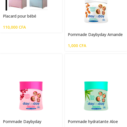
Placard pour bébé
110,000
CFA
Pommade Daybyday Amande
douce 250g
1,000
CFA
Pommade Daybyday
Pommade hydratante Aloe
Grenadine 250g
Vera & Glycérine 250g – DAY