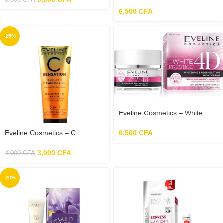
Hyaluron – Crème Multi –
Nourrissante 60+ – 50ml
6,500
CFA
-25%
Eveline Cosmetics – White
Prestige 4D – Crème de Nuit
Intensive Blanchissante 50 ml
6,500
CFA
Eveline Cosmetics – C
Sensation – Gel Lavant
Revitalisant 3en1 – 75ml
3,000
CFA
4,000
CFA
-20%