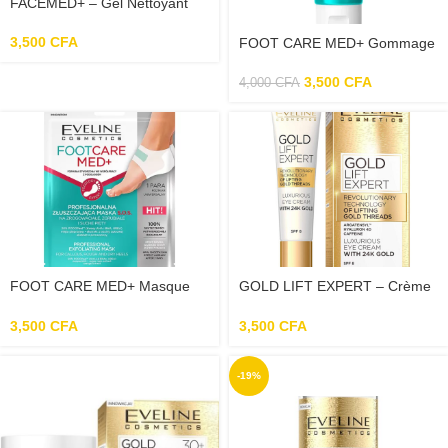
FACEMED+ – Gel Nettoyant
Visage Hydratant Et Apaisant À
L’Aloe Vera – 150ml
3,500
CFA
FOOT CARE MED+ Gommage
Des Pieds En Pierre Poncé
Pour Les Callosités Et La Peau
3,500
CFA
4,000
CFA
Sèche – 100ml
FOOT CARE MED+ Masque
GOLD LIFT EXPERT – Crème
De Talon SOS Exfoliant
Pour Le Contour Des Contour
Professionnel
des Yeux – 15ml
3,500
CFA
3,500
CFA
-19%