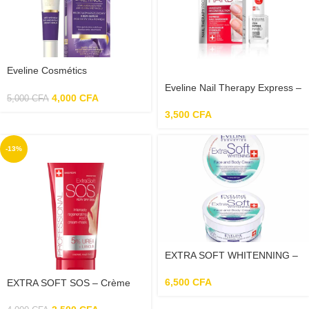
Eveline Cosmétics
GOLD&RETINOL – Crème
Eveline Nail Therapy Express –
Pour Le Contour Des Yeux
4,000
CFA
5,000
CFA
Durcisseur d’ongles renforçant
Sérum – 20ml
le traitement fragile des ongles
3,500
CFA
12ml
-13%
EXTRA SOFT WHITENNING –
Crème Blanchissante Pour Le
Visage Et Le Corps – 200ml
6,500
CFA
EXTRA SOFT SOS – Crème
Régénératrice Pour Les Pieds
– 100ml