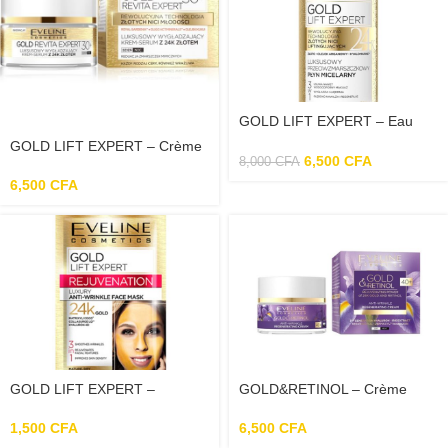
GOLD LIFT EXPERT – Eau
Micellaire Anti-Rides 3en1 –
GOLD LIFT EXPERT – Crème
500ml
6,500
CFA
8,000
CFA
Visage Ultra – Lissante 30+ –
50ml
6,500
CFA
GOLD LIFT EXPERT –
GOLD&RETINOL – Crème
Masque Anti-Rides De Luxe à
Visage 40+ – Pour Jour Et Nuit
L’or 24k – 7ml
– 50 ml
1,500
CFA
6,500
CFA