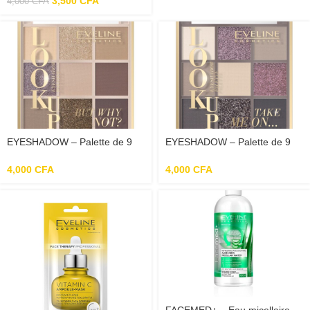
3,500
CFA
4,000
CFA
EYESHADOW – Palette de 9
EYESHADOW – Palette de 9
Fards à Paupières
Fards à Paupières Take Me On
4,000
CFA
4,000
CFA