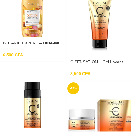
BOTANIC EXPERT – Huile-lait
Corporelle Ultra-nourrissante
Pour Le Corps – 350ML
6,500
CFA
C SENSATION – Gel Lavant
Revitalisant Pour Visage 3en1
– 150ml
3,500
CFA
-13%