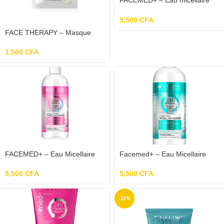
FACEMED+ – Eau micellaire
Aloe Vera 3 en 1 – 400ml
5,500
CFA
FACE THERAPY – Masque
Ampoule à La Vitamine C –
7ml
1,500
CFA
FACEMED+ – Eau Micellaire
Facemed+ – Eau Micellaire
Hyaluronique 3en1 – 400ml
Purifiante 3en1 – 400ml
5,500
CFA
5,500
CFA
-11%