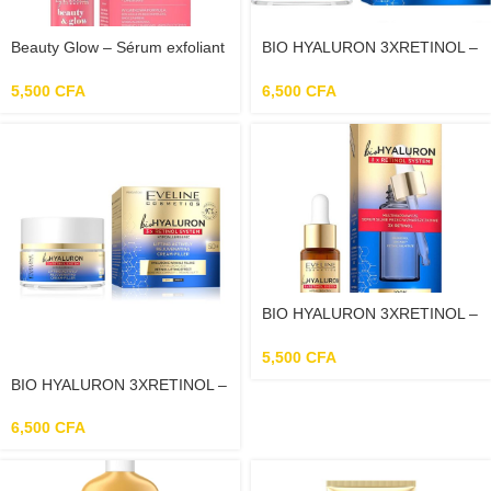
Beauty Glow – Sérum exfoliant
BIO HYALURON 3XRETINOL –
avec complexe d’acides AHA
Crème Multi – Nourrissante
30% et BHA 2% – 18ml
Pour Le Visage 40+ – 50ml
5,500
CFA
6,500
CFA
BIO HYALURON 3XRETINOL –
Sérum Multi – Réparateur
Intensément Anti-Rides – 18ml
5,500
CFA
BIO HYALURON 3XRETINOL –
Crème Multi – Nourrissante
Pour Le Visage 50+ – 50ml
6,500
CFA