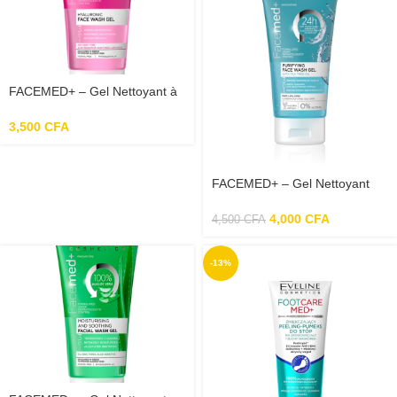
FACEMED+ – Gel Nettoyant à
L’acide Hyaluronique Pour Le
Visage – 150ml
3,500
CFA
FACEMED+ – Gel Nettoyant
Purifiant Pour Le Visage à
l’Huile d’Arbre à Thé – 150ml
4,000
CFA
4,500
CFA
-13%