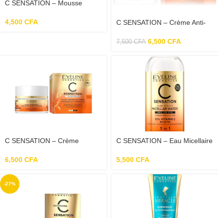
C SENSATION – Mousse
Nettoyante 3en1 – 150ml
4,500
CFA
C SENSATION – Crème Anti-
Rides Pour Le Visage 40+ –
50ml
6,500
CFA
7,500
CFA
C SENSATION – Crème
C SENSATION – Eau Micellaire
Raffermissante Intensive Pour
Nettoyante 3en1 – 400ml
Le Visage 50+ – 50 ml
6,500
CFA
5,500
CFA
-27%