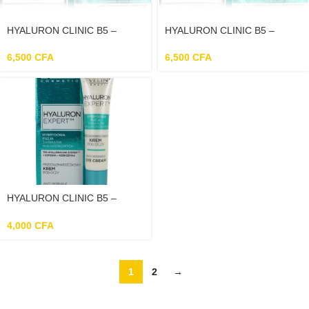
HYALURON CLINIC B5 –
HYALURON CLINIC B5 –
Crème De Jour Et De Nuit Pour
Crème De Jour Et De Nuit
Le Visage 50+ – 50ML
Raffermissante Pour Le Visage
6,500
CFA
6,500
CFA
40+ – 50ml
HYALURON CLINIC B5 –
Crème Pour Le Contour Des
Yeux Anti – Rides – 15ml
4,000
CFA
1
2
→