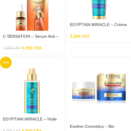
EGYPTIAN MIRACLE – Crème
pour les pieds et les ongles 50
ml
3,500
CFA
C SENSATION – Sérum Anti –
Rides à la vitamine C – 18ml
5,500
CFA
7,500
CFA
-19%
EGYPTIAN MIRACLE – Huile
raffermissante Intense pour le
Eveline Cosmetics – Bio
buste et le corps 150ml
6,500
CFA
8,000
CFA