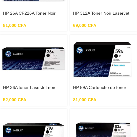
HP 26A CF226A Toner Noir
HP 312A Toner Noir LaserJet
Authentique pour HP LaserJet
Authentique (CF380A), pour
Pro M402 / M426
imprimantes HP Color LaserJet
81,000
CFA
69,000
CFA
Pro MFP
M476dn/M476dw/M476nw
HP 36A toner LaserJet noir
HP 59A Cartouche de toner
authentique (CB436A) pour HP
noir LaserJet authentique
LaserJet M1120/M1522/P1505
(CF259A) pour LaserJet Pro
52,000
CFA
81,000
CFA
M304/M404/MFP M428