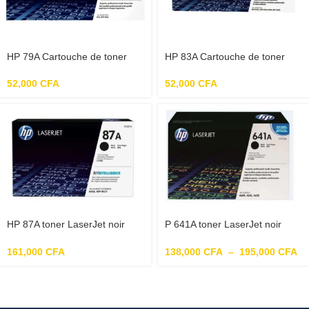
HP 79A Cartouche de toner
HP 83A Cartouche de toner
noir LaserJet authentique
noir LaserJet authentique
(CF279A) pour HP LaserJet
(CF283A) pour HP LaserJet
52,000
CFA
52,000
CFA
Pro M12/M26
Pro MFP M127 et M125
HP 87A toner LaserJet noir
P 641A toner LaserJet noir
authentique (CF287A) pour HP
authentique (C9720A) pour HP
LaserJet Enterprise
Color LaserJet
161,000
CFA
138,000
CFA
–
195,000
CFA
M506/M527HP LaserJet Pro
4600/4610/4650
M501