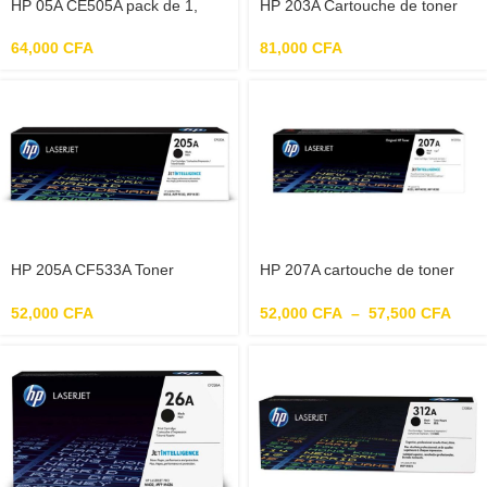
HP 05A CE505A pack de 1,
HP 203A Cartouche de toner
toner d’origine, imprimantes
magenta LaserJet authentique
HP Laserjet, noir
(CF543A) pour HP Color
64,000
CFA
81,000
CFA
LaserJet Pro
M254/M280/M281 (7) 75,99€
21% d’économie Sponsorisé
HP 80A toner LaserJet noir
authentique (CF280A) pour HP
LaserJet Pro M401/M425
HP 205A CF533A Toner
HP 207A cartouche de toner
Magenta Authentique pour HP
noir LaserJet authentique
Color LaserJet Pro M180 /
52,000
CFA
52,000
CFA
–
57,500
CFA
M181