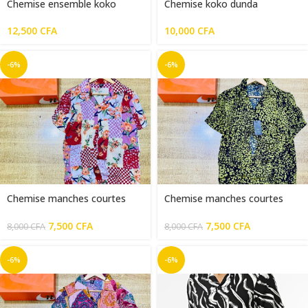
Chemise ensemble koko
Chemise koko dunda
donda
10,000
CFA
12,500
CFA
-6%
-6%
Chemise manches courtes
Chemise manches courtes
homme fleuri multicolor
homme fleuri vert militaire
7,500
CFA
7,500
CFA
8,000
CFA
8,000
CFA
-6%
-6%