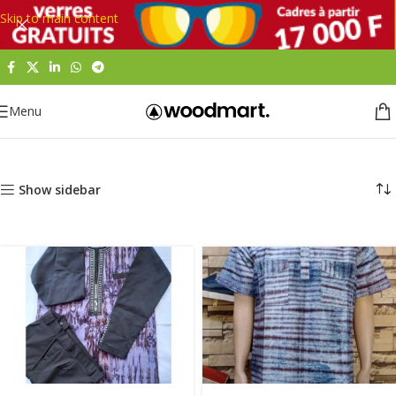
Skip to main content
Menu
Accueil
Mode
Mode homme
Vêtements homme
Chemises
Show sidebar