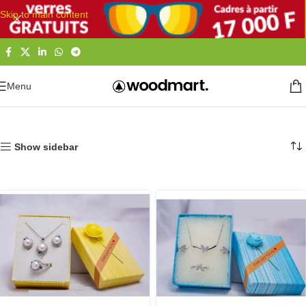
Skip to main content
Menu
Accueil
Mode
Mode femme
Accessoires
Bijoux femme
Show sidebar