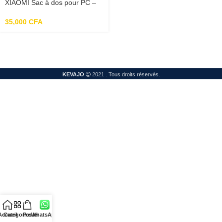
XIAOMI Sac à dos pour PC –
Commuter back pack – 15,6″
35,000
CFA
KEVAJO
2021 . Tous droits réservés.
Accueil
Categories
Panier
WhatsApp