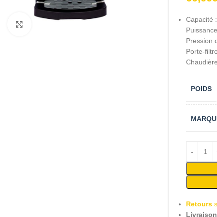
Capacité : 
Cliquez pour agrandir
Puissance
Pression 
Porte-filt
Chaudière
POIDS
MARQU
Retours
Livraiso