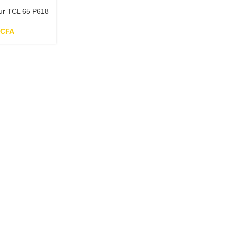
ur TCL 65 P618
4K – smart TV
d
CFA