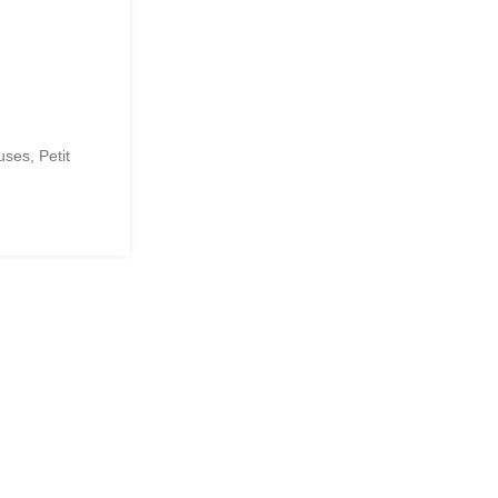
euses
,
Petit