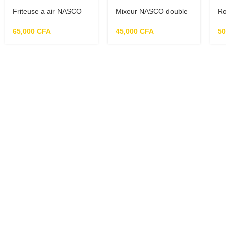
Friteuse a air NASCO
Mixeur NASCO double
Ro
7010A-GS
globe1.2 litres et 1litre –
Na
FP9026KE-CB
2,
65,000
CFA
45,000
CFA
5