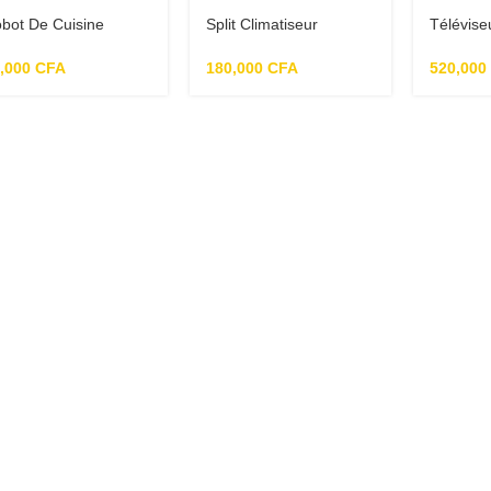
bot De Cuisine
Split Climatiseur
Télévise
sco multifonction
NASCO 1.5CV R410
4K UHD 
4L – FP9076E-CB
– Androi
0,000
CFA
180,000
CFA
520,000