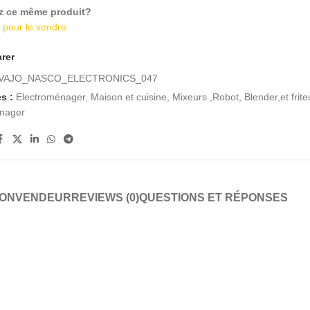
z ce même produit?
i pour le vendre
rer
VAJO_NASCO_ELECTRONICS_047
s :
Electroménager
,
Maison et cuisine
,
Mixeurs ,Robot, Blender,et frit
énager
ION
VENDEUR
REVIEWS (0)
QUESTIONS ET RÉPONSES