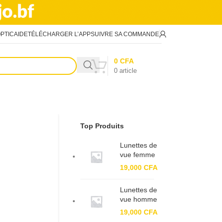
PTIC
AIDE
TÉLÉCHARGER L’APP
SUIVRE SA COMMANDE
0
CFA
0
article
Top Produits
Lunettes de
vue femme
BF 82196
19,000
CFA
Lunettes de
vue homme
BF 91380
19,000
CFA