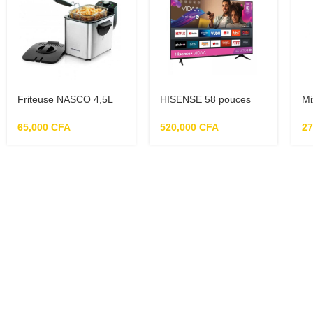
Friteuse NASCO 4,5L
HISENSE 58 pouces
Mi
DF 5416CD-CB
58A6G Smart 4K UHD
H
VIDAA TV LED
65,000
CFA
520,000
CFA
2