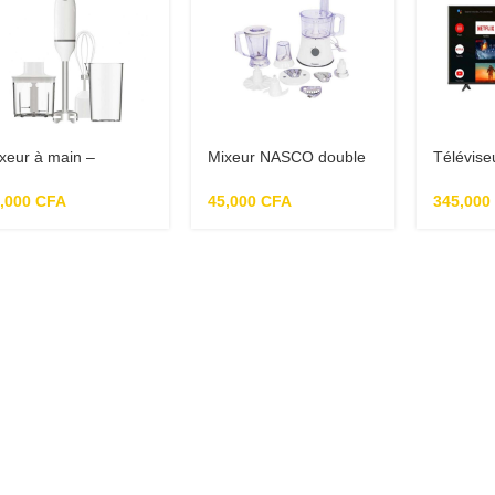
xeur à main –
Mixeur NASCO double
Télévise
B6063KA-GS
globe1.2 litres et 1litre –
4K UHD 
FP9026KE-CB
– Androi
7,000
CFA
45,000
CFA
345,000