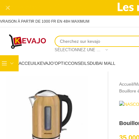
Skip to main content
IVRAISON À PARTIR DE 1000 FR EN 48H MAXIMUM
SÉLECTIONNEZ UNE CATÉGORIE
ACCEUIL
KEVAJO’OPTIC
CONSEILS
DUBAI MALL
Accueil
Ma
Bouillore
Bouill
35,00