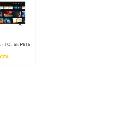
ur TCL 55 P615
4K – smart TV
d
CFA