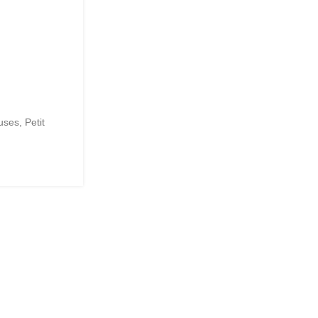
euses
,
Petit