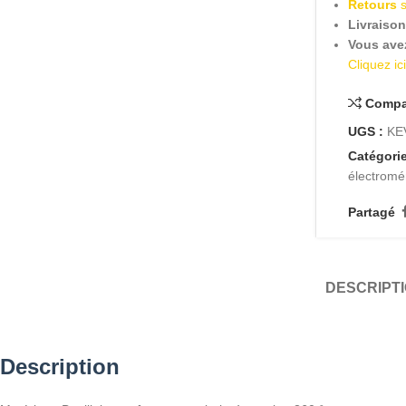
Retours
Livraiso
Vous ave
Cliquez ic
Compa
UGS :
KE
Catégorie
électrom
Partagé
DESCRIPT
Description