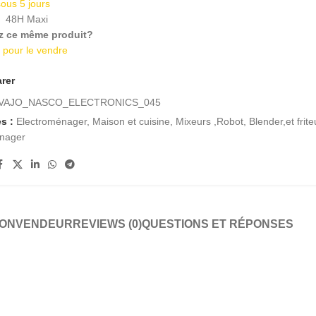
sous 5 jours
n
48H Maxi
z ce même produit?
i pour le vendre
rer
VAJO_NASCO_ELECTRONICS_045
s :
Electroménager
,
Maison et cuisine
,
Mixeurs ,Robot, Blender,et frit
énager
ION
VENDEUR
REVIEWS (0)
QUESTIONS ET RÉPONSES