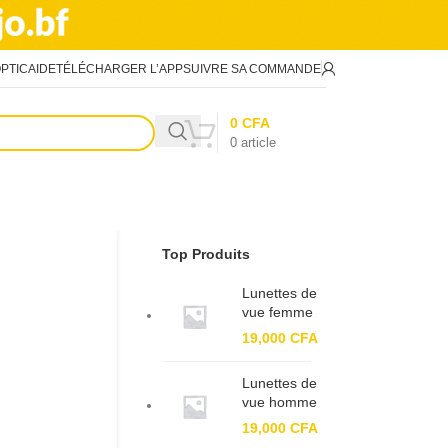
PTIC
AIDE
TÉLÉCHARGER L’APP
SUIVRE SA COMMANDE
0
CFA
0
article
Top Produits
Lunettes de
vue femme
BF 82196
19,000
CFA
Lunettes de
vue homme
BF 91380
19,000
CFA