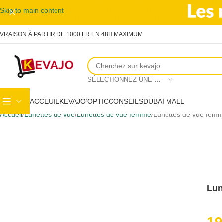
Skip to main content
IVRAISON À PARTIR DE 1000 FR EN 48H MAXIMUM
SÉLECTIONNEZ UNE CATÉGORIE
ACCEUIL
KEVAJO’OPTIC
CONSEILS
DUBAI MALL
Accueil
Lunettes de vue
Lunettes de vue femme
Lunettes de vue fem
Lun
1