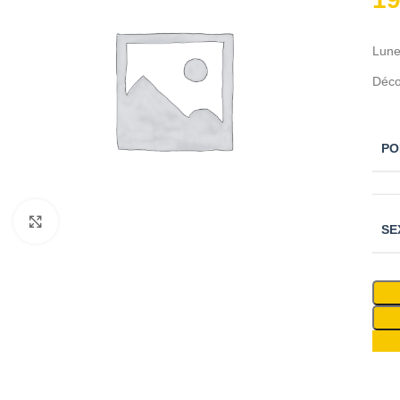
Lune
Déco
PO
Cliquez pour agrandir
SE