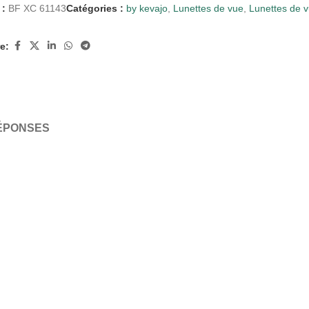
 :
BF XC 61143
Catégories :
by kevajo
,
Lunettes de vue
,
Lunettes de 
e:
RÉPONSES