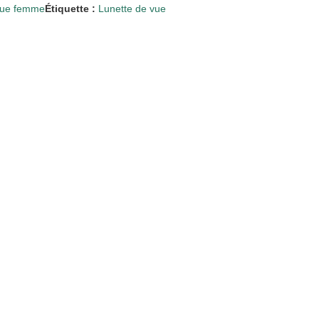
vue femme
Étiquette :
Lunette de vue