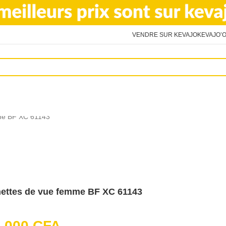
VENDRE SUR KEVAJO
KEVAJO’O
me BF XC 61143
ettes de vue femme BF XC 61143
9,000
CFA