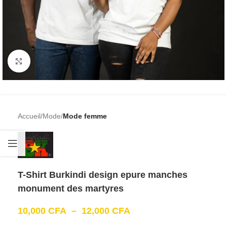
Cliquez pour agrandir
Accueil
Mode
Mode femme
T-Shirt Burkindi design epure manches
monument des martyres
10,000
CFA
–
12,000
CFA