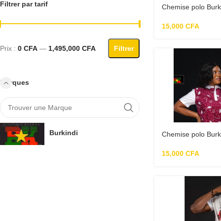
Filtrer par tarif
Chemise polo Burki
manche blanche
15,000
CFA
Prix :
0 CFA
—
1,495,000 CFA
Filtrer
Marques
Burkindi
Chemise polo Burk
15,000
CFA