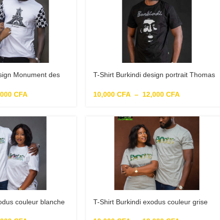
design Monument des
T-Shirt Burkindi design portrait Thomas
Sankara
,000
CFA
10,000
CFA
–
12,000
CFA
xodus couleur blanche
T-Shirt Burkindi exodus couleur grise