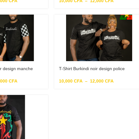
10,000
CFA
–
12,000
CFA
,000
CFA
oir design manche
T-Shirt Burkindi noir design police
rs noir
burkindi
,000
CFA
10,000
CFA
–
12,000
CFA