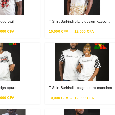
ique Lwili
T-Shirt Burkindi blanc design Kassena
doré
,000
CFA
10,000
CFA
–
12,000
CFA
esign epure
T-Shirt Burkindi design epure manches
monument des martyres
,000
CFA
10,000
CFA
–
12,000
CFA