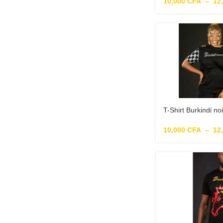
10,000
CFA
–
12
T-Shirt Burkindi n
moument des marty
10,000
CFA
–
12