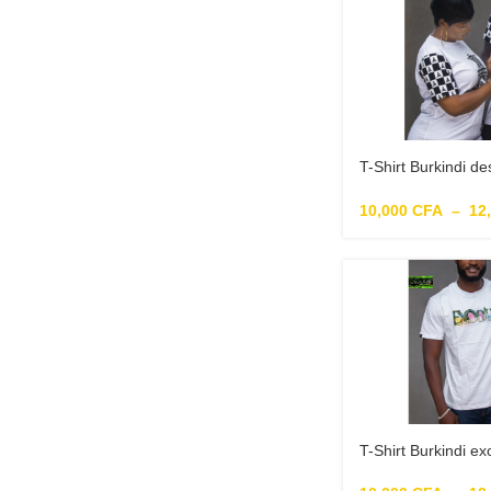
T-Shirt Burkindi 
martyres
10,000
CFA
–
12
T-Shirt Burkindi e
design multicolor