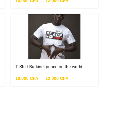
10,000
CFA
–
12,000
CFA
T-Shirt Burkindi peace on the world
10,000
CFA
–
12,000
CFA