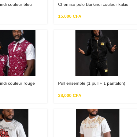
ndi couleur bleu
Chemise polo Burkindi couleur kakis
15,000
CFA
indi couleur rouge
Pull ensemble (1 pull + 1 pantalon)
Burkindi doré
38,000
CFA