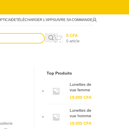
PTIC
AIDE
TÉLÉCHARGER L’APP
SUIVRE SA COMMANDE
0
CFA
0
article
Top Produits
Lunettes de
vue femme
BF 82196
19,000
CFA
Lunettes de
vue homme
BF 91380
atterie
19,000
CFA