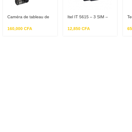
Caméra de tableau de
Itel IT 5615 – 3 SIM –
Te
bord 70Mai A800S 4K
Téléphone Basique
Mé
HD 140FOV, GPS
2 
160,000
CFA
12,850
CFA
6
intégré, ADAS, moniteur
de stationnement 24H