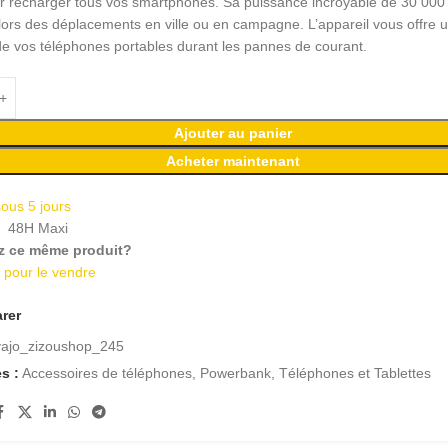
r recharger tous vos smartphones. Sa puissance incroyable de 30 00
 lors des déplacements en ville ou en campagne. L’appareil vous offre un
de vos téléphones portables durant les pannes de courant.
Ajouter au panier
Acheter maintenant
sous 5 jours
n
48H Maxi
z ce même produit?
i pour le vendre
rer
vajo_zizoushop_245
s :
Accessoires de téléphones
,
Powerbank
,
Téléphones et Tablettes