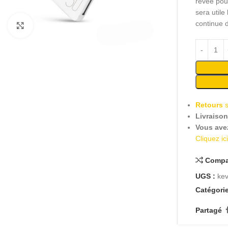
rêvée pou
sera utile
continue 
Cliquez pour agrandir
Retours
Livraiso
Vous ave
Cliquez ic
Compa
UGS :
ke
Catégorie
Partagé