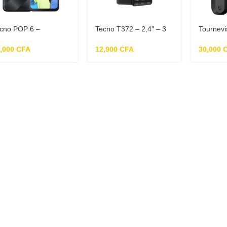
cno POP 6 –
Tecno T372 – 2,4″ – 3
Tournevis
moire 32 Go – RAM
SIM – Bluetooth -Radio
16 en 1
Go
FM- 1100 Mah
5,000
CFA
12,900
CFA
30,000