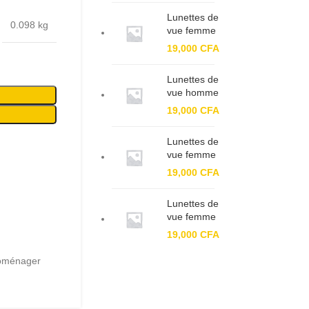
Lunettes de
0.098 kg
vue femme
BF XC
19,000
CFA
61143
Lunettes de
vue homme
BF 93399
19,000
CFA
Lunettes de
vue femme
BF 91324
19,000
CFA
Lunettes de
vue femme
BF 7703 C1
19,000
CFA
roménager