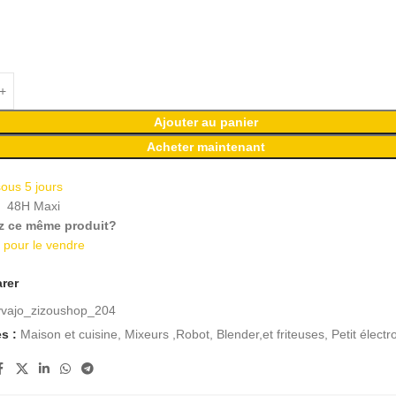
Ajouter au panier
Acheter maintenant
sous 5 jours
n
48H Maxi
z ce même produit?
i pour le vendre
rer
vvajo_zizoushop_204
s :
Maison et cuisine
,
Mixeurs ,Robot, Blender,et friteuses
,
Petit élect