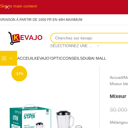
Skip to main content
IVRAISON À PARTIR DE 1000 FR EN 48H MAXIMUM
SÉLECTIONNEZ UNE CATÉGORIE
ACCEUIL
KEVAJO’OPTIC
CONSEILS
DUBAI MALL
-17%
Accueil
Ma
Mixeur bl
Mixeur 
30,00
Mélangeur