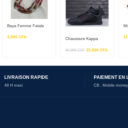
Baya Femme Fatale
Mi
3,000
CFA
11
Chaussure Kappa
Sneaker
35,000
CFA
40,000
CFA
LIVRAISON RAPIDE
PAIEMENT EN 
48 H maxi.
CB , Mobile money