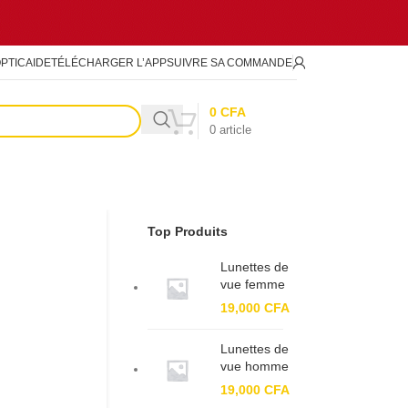
PTIC
AIDE
TÉLÉCHARGER L’APP
SUIVRE SA COMMANDE
0
CFA
0
article
Top Produits
Lunettes de
vue femme
BF 82196
19,000
CFA
Lunettes de
vue homme
BF 91380
19,000
CFA