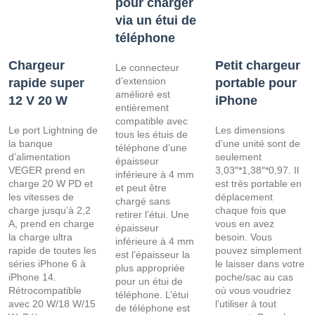
pour charger
via un étui de
téléphone
Chargeur
Petit chargeur
Le connecteur
d’extension
rapide super
portable pour
amélioré est
12 V 20 W
iPhone
entièrement
compatible avec
Le port Lightning de
Les dimensions
tous les étuis de
la banque
d’une unité sont de
téléphone d’une
d’alimentation
seulement
épaisseur
VEGER prend en
3,03″*1,38″*0,97. Il
inférieure à 4 mm
charge 20 W PD et
est très portable en
et peut être
les vitesses de
déplacement
chargé sans
charge jusqu’à 2,2
chaque fois que
retirer l’étui. Une
A, prend en charge
vous en avez
épaisseur
la charge ultra
besoin. Vous
inférieure à 4 mm
rapide de toutes les
pouvez simplement
est l’épaisseur la
séries iPhone 6 à
le laisser dans votre
plus appropriée
iPhone 14.
poche/sac au cas
pour un étui de
Rétrocompatible
où vous voudriez
téléphone. L’étui
avec 20 W/18 W/15
l’utiliser à tout
de téléphone est