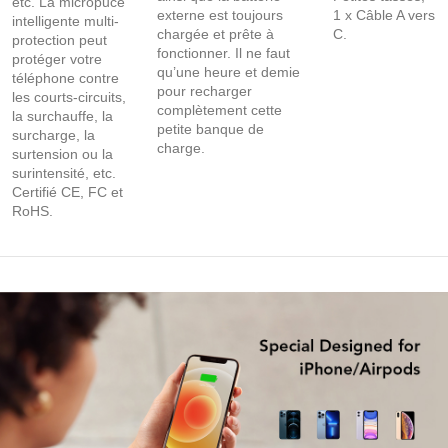
etc. La micropuce
externe est toujours
1 x Câble A vers
intelligente multi-
chargée et prête à
C.
protection peut
fonctionner. Il ne faut
protéger votre
qu’une heure et demie
téléphone contre
pour recharger
les courts-circuits,
complètement cette
la surchauffe, la
petite banque de
surcharge, la
charge.
surtension ou la
surintensité, etc.
Certifié CE, FC et
RoHS.