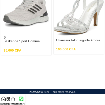
Chaussur talon aiguille Amore
Basket de Sport Homme
Fashion pour femme
Bourge Loire-z67
100,000
CFA
35,000
CFA
KEVAJO
2021 . Tous droits réservés.
Accueil
Categories
Panier
WhatsApp