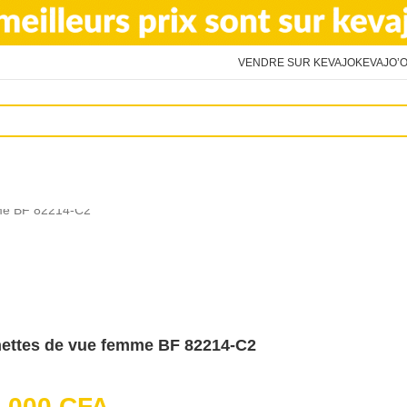
VENDRE SUR KEVAJO
KEVAJO’O
me BF 82214-C2
ettes de vue femme BF 82214-C2
9,000
CFA