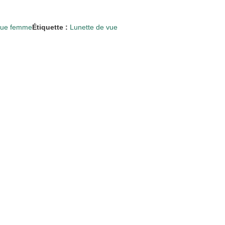
 vue femme
Étiquette :
Lunette de vue