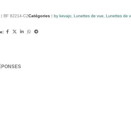
 :
BF 82214-C2
Catégories :
by kevajo
,
Lunettes de vue
,
Lunettes de
e:
RÉPONSES