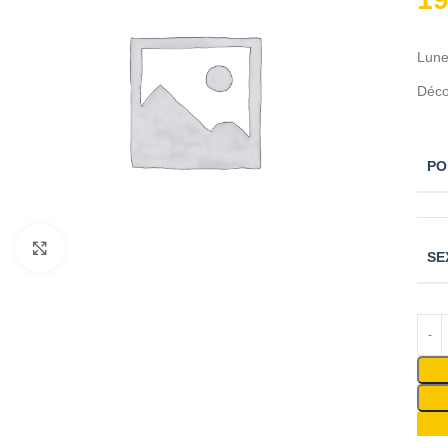
Lune
Déco
PO
Cliquez pour agrandir
SE